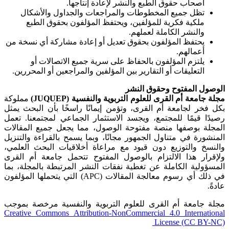
أصحاب حقوق الطبع والنشر لإعادة إنتاجها.
تظل جميع المخطوطات والمراجعات والجداول والأشكال
ملكية فكرية للمؤلفين، ويحتفظ المؤلفون بحقوق الطبع
والنشر الكاملة لعملهم.
يحتفظ المؤلفون بحقوق تعديل أو إعادة مشاركة أي نسخة من
أعمالهم.
يلتزم المؤلفون بالحفاظ على سرية جميع الاتصالات أو
التعليقات أو التقارير بين المؤلفين والمراجعين أو المحررين.
الوصول المفتوح وحقوق النشر
مجلة جامعة أم القرى للعلوم التربوية والنفسية (JUQUEP)
مملوكة
بكل فخر لجامعة أم القرى، وتؤمن إيمانًا راسخًا بأن البحث يمثل
رصيدًا قيمًا للمجتمع، ويجسد الاستثمار الجماعي لمجتمعنا. تعمل
المجلة بوصفها منصة مفتوحة الوصول، مما يجعل جميع المقالات
المنشورة في متناول الجمهور مجانًا، وبما يسمح بالقراءة والتنزيل
والنسخ والتوزيع دون قيود مع مراعاة أخلاقيات البحث العلمي،
ولإقرار هذا الالتزام بالوصول المفتوح تتحمل جامعة أم القرى
المسؤولية الكاملة عن تغطية نفقات النشر المرتبطة بالمجلة، بما
في ذلك أي رسوم معالجة المقالات (APC) التي يتحملها المؤلفون
عادةً.
مجلة جامعة أم القرى للعلوم التربوية والنفسية مرخصة بموجب
Creative Commons Attribution-NonCommercial 4.0 International
License (CC BY-NC)