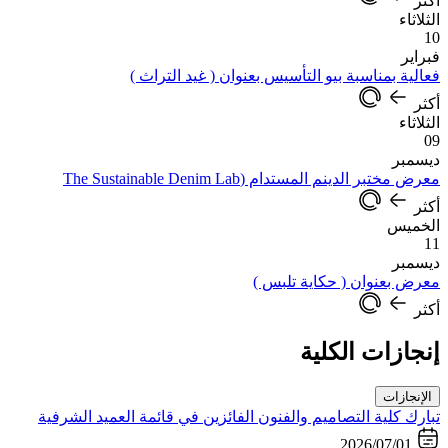
أكثر
الثلاثاء
10
فبراير
فعالية بمناسبة بيو التأسيس بعنوان ( غيد التراث )
أكثر
الثلاثاء
09
ديسمبر
معرض مختبر الدينم المستدام (The Sustainable Denim Lab
أكثر
الخميس
11
ديسمبر
معرض بعنوان ( حكاية تلبس )
أكثر
إنجازات الكلية
الإنجازات
تبارك كلية التصاميم والفنون الفائزين في قائمة العميد الشرفية
2026/07/01