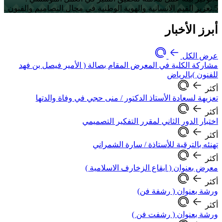
5.تعزيز القيم الانسانية والهوية الوطنية في مجال التصاميم والفنون .
أبرز الأخبار
عرض الكل
مشاركة الكلية في المعرض المقام بصالة ( الأمير فيصل بن فهد
للفنون )بالرياض
أكثر
تعزيهة لسعادة الأستاذ الدكتور / منى حجي في وفاة والدتها
أكثر
اختبار الدور الثاني لمقرر التفكير التصميمي
أكثر
تهنئه بالترقية للأستاذة / سارة الشمراني
أكثر
معرض بعنوان ( ايقاع الزخارف الاسلامية )
أكثر
ورشة بعنوان ( رشفة فن)
أكثر
ورشة بعنوان ( رشفت فن )