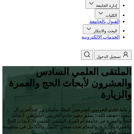
إدارة الجامعة
الكليات
القبول بالجامعة
البحث والابتكار
الخدمات الإلكترونية
تسجيل الدخول
الملتقى العلمي السادس
والعشرون لأبحاث الحج والعمرة
والزيارة
برعاية ⁧‫خادم الحرمين الشريفين‬⁩ الملك سلمان بن عبدالعزيز آل
سعود -حفظه الله-؛ ينظم معهد خادم الحرمين الشَّريفين لأبحاث
الحجِّ والعمرة في ⁧‫جامعة أم القرى‬⁩ الملتقى العلمي 26‬⁩ لأبحاث الحجِّ
والعمرة والزِّيارة؛ والمقام تحت شعار: "التَّميُّز والتَّكامل في منظومة
خدمات الحج والعمرة"‬⁩.