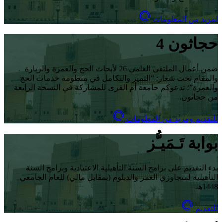
لمزيد من المعلومات
حجاثون 4
ضمن أعمال الملتقى العلمي 26 لأبحاث الحج والعمرة والزيارة
والمقام تحت شعار: “التميز والتكامل في منظومة خدمات الحج
والعمرة”؛ تدعوكم جامعة أم القرى للمشاركة في النسخة الرابعة
من حجاثون.
للتقديم ومزيد من المعلومات
بوابة تَـمَيـُّز
بدء التقديم على برامج السنة التأهيلية الاعتيادية وبرامج السنة
التأهيلية لمتجاوزي العمر والدبلوم (بمقابل مالي) للعام الجامعي
1448هـ
للتقديم