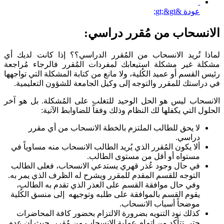
عودة &gt;&gt;
الانسحاب من مُقرر دراسي:
لماذا تُريد الانسحاب من المُقرر الدراسي؟؟ إذا كانت لديك أي
مشكلة غير مشكلة استيعابك لمفردات المُقرر فالرجاء مُراجعة
رئيس القسم أو عميد الكُلية، ولا مانع من كتابة المشكلة التي تواجهها
في دراستك للمقرر والتوجه إلى وكيل الجامعة للشؤون التعليمية.
الانسحاب ليس هو الحل الوحيد للتغلب على المُشكلة. بل هو آخر
الحلول التي يكفلها لك النظام وذلك وفقاً للضاوابط الآتية:
لا يحق للطالب الملتزم بالخطة الانسحاب من أي مقرر
دراسي.
ألا يكون المُقرر الذي يُريد الطالب الانسحاب منه مساوياً في
مستواه أو أقل من مستوى الطالب.
في حال وجود عُذر قهري يستدعي الانسحاب، فعلى الطالب
التوجه للقسم المقدم للمقرر ويشرح له الظرف الذي يمر به.
وفي حال موافقة القسم على العذر الذي تقدم به الطالب،
يقوم القسم بالموافقة على طلبه وتوجيهه إلى منسق الكُلية
موضحاً أسباب الانسحاب.
كذلك نود التنويه بضرورة الالتزام بحضور كافة المحاضرات
حتى تتأكد من إتمام عملية الانسحاب من مُقرر. حيث إن عدم