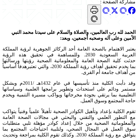
مشاركة الصفحة
:
الحمد لله رب العالمين، والصلاة والسلام على سيدنا محمد النبي
الأمين وعلى آله وصحبه أجمعين، وبعد
:
يعتبر الاهتمام بالصحة العامة أحد الركائز الجوهرية لرؤية المملكة
العربية السعودية 2030. وللمساهمة في تحقيق هذه الرؤية
حدثت كلية الصحة العامة والمعلوماتية الصحية رؤيتها ورسالتها
بما يخدم تحقيق أهداف رؤية المملكة 2030، والتي تعتبرهدفاً أساسياً
من أهداف جامعة أم القرى.
وقد دأبت الكلية منذ تأسيسها في عام 1432هـ /2011م وبشكل
مستمر ودائم على استحداث وتطوير برامجها العلمية وسياساتها
التعليمية بما يرتقي بجودة مخرجاتها ويواكب مسيرة التنمية ويخدم
حاجة المجتمع وسوق العمل.
تقوم الكلية بإعداد وتأهيل الكوادر الصحية تأهيلاً علمياً وفنياً يتواكب
مع التطور العلمي والتقني والبحثي في مجالات الصحة العامة
والمعلوماتية الصحية من خلال إعداد كوادر مؤهلة تلبي متطلبات
سوق العمل في المجال الصحي، ولتلبية احتياجات المجتمع بما
يتوافق مع رؤية المملكة 2030. وكذلك تقوم الكلية بمراجعة وتحديث