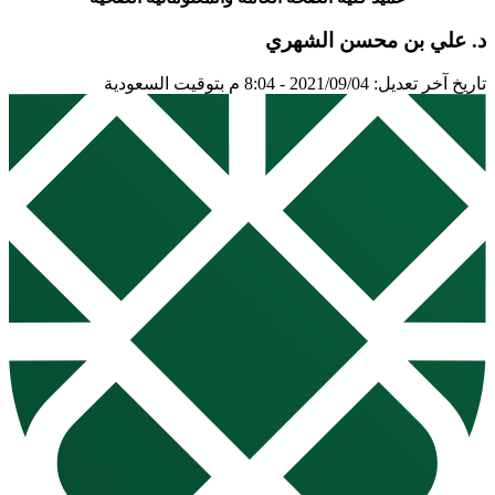
د. علي بن محسن الشهري
تاريخ آخر تعديل: 2021/09/04 - 8:04 م بتوقيت السعودية