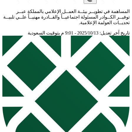
المساهمة في تطويــر بيئــة العمــل الإعلامي بالمملكة عبــر
توفيــر الكــوادر المسئولة اجتماعيــاً والقــادرة مهنيــاً علــي تلبيــة
تحديــات العولمة الإعلامية.
تاريخ آخر تعديل: 2025/10/13 - 9:01 م بتوقيت السعودية