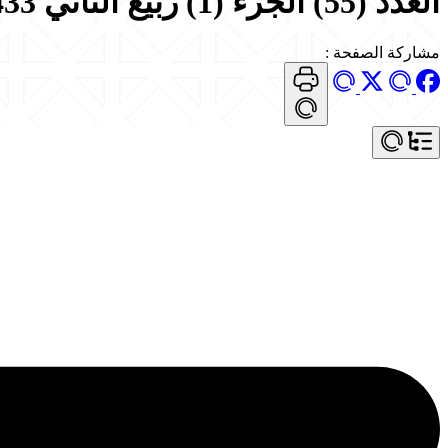
العدد (55) الجزء (1) ربيع الثاني 1433هـ
مشاركة الصفحة
: