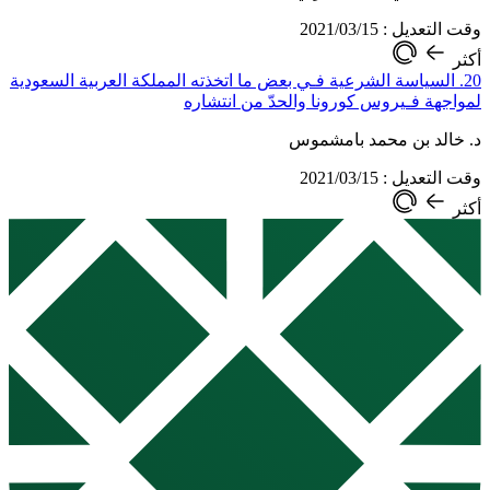
وقت التعديل : 2021/03/15
أكثر
20. السياسة الشرعية فـي بعض ما اتخذته المملكة العربية السعودية
لمواجهة فـيروس كورونا والحدّ من انتشاره
د. خالد بن محمد بامشموس
وقت التعديل : 2021/03/15
أكثر