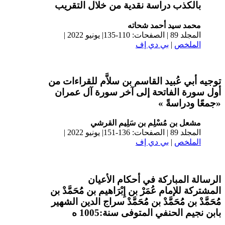
بالكذب دراسة نقدية من خلال التقريب
محمد سيد أحمد شحاته
المجلد 89 | الصفحات: 110-135| يونيو 2022 |
الملخص
|
بي دي إف
توجيه أبي عُبيد القاسم بن سلاَّم للقراءات من
أول سورة الفاتحة إلى آخر سورة آل عمران
«جمعًا ودراسةً »
مشعل بن مُسْلِم بن سَلِيم القرشي
المجلد 89 | الصفحات: 136-151| يونيو 2022 |
الملخص
|
بي دي إف
الرسالة المباركة في أحكام الأعيان
المشتركة للإمام عُمَرْ بن إِبْرَاهيم بن مُُحَمَّدْ بن
مُُحَمَّدْ بن مُُحَمَّدْ بن مُُحَمَّدْ سراج الدين الشهير
بابن نجيم الحنفي المتوفى سنة:1005 ه