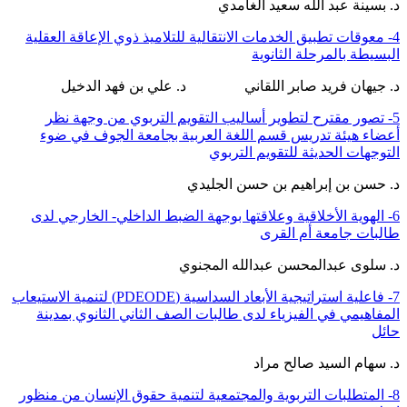
د. بسينة عبد الله سعيد الغامدي
4- معوقات تطبيق الخدمات الانتقالية للتلاميذ ذوي الإعاقة العقلية
البسيطة بالمرحلة الثانوية
د. جيهان فريد صابر اللقاني د. علي بن فهد الدخيل
5- تصور مقترح لتطوير أساليب التقويم التربوي من وجهة نظر
أعضاء هيئة تدريس قسم اللغة العربية بجامعة الجوف في ضوء
التوجهات الحديثة للتقويم التربوي
د. حسن بن إبراهيم بن حسن الجليدي
6- الهوية الأخلاقية وعلاقتها بوجهة الضبط الداخلي- الخارجي لدى
طالبات جامعة أم القرى
د. سلوى عبدالمحسن عبدالله المجنوي
7- فاعلية استراتيجية الأبعاد السداسية (PDEODE) لتنمية الاستيعاب
المفاهيمي في الفيزياء لدى طالبات الصف الثاني الثانوي بمدينة
حائل
د. سهام السيد صالح مراد
8- المتطلبات التربوية والمجتمعية لتنمية حقوق الإنسان من منظور