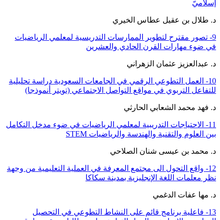
إسلاميّ
د. طلال بن عقيل عطاس الخيري
9- تصور مقترح لتطوير الممارسات التدريسية لمعلمي الرياضيات
في ضوء مهارات القرن الحادي والعشرين
د. عبدالعزيز عثمان الزهراني
10- العمل التطوعي الرقمي في الجامعات السعودية دراسة تحليلية
للتفاعل التربوي في مواقع التواصل الاجتماعي (تويتر أنموذجا)
د. فهد محمد الشعابي الحارثي
11- الاحتياجات التدريبية لمعلمي الرياضيات في ضوء مدخل التكامل
بين العلوم والتقنية والهندسة والرياضيات STEM
د. محمد بن عيسى شنان الصلاحي
12- واقع التحول الى مجتمع المعرفة في العملية التعليمية من وجهة
نظر معلمات اللغة الإنجليزية بمدينة سكاكا
د. مها عفات الدغمي
13- فاعلية برنامج قائم على النشاط التطوعي في التحصيل