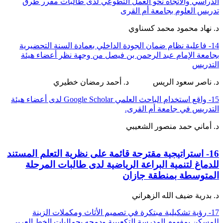
الدراسي والاتجاه نحو العمل التطوعي لدى طالبات مقرر طرق
تدريس العلوم بجامعة أم القرى
د. نهاد محمود محمد كسناوي
14- فاعلية نظام ضمان الجودة الداخلي بعمادة السنة التحضيرية
بجامعة الإمام عبد الرحمن بن فيصل من وجهة نظر أعضاء هيئة
التدريس
د. ناصر سعود الريس د. أحمد رمضان خطيري
15- واقع استخدام الباحث العلمي Google Scholar لدى أعضاء هيئة
التدريس في جامعة أم القرى.
د. أماني حمد منصور الشعيبي
16- استراتيجية مقترحة قائمة على نظرية التعلم المستند
للدماغ لتنمية البراعة الرياضية لدى طالبات المرحلة
المتوسطة بمنطقة جازان
د. بدرية ضيف الله الزهراني
17- رؤية تشكيلية مبتكرة في تصميم الأثاث ومكملات الزينة
للمسكن بمفهوم المدرسة التكعيبية ودمجه بجماليات الخط العربي