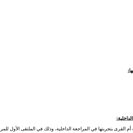
ا:
لداخلية: