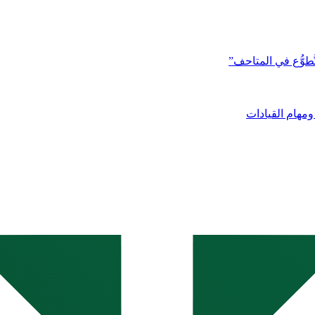
َّطوُّع في المتاحف”
ومهام القيادات