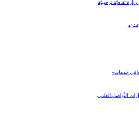
ارة ثقافيَّة ترحيبيَّة
 «وافي خدمات»
رات التَّواصل العلمي