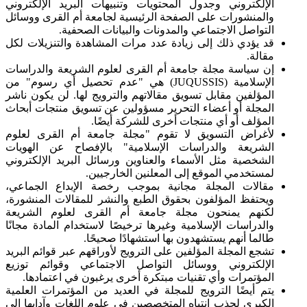
الإلكتروني وجدول المحتويات وتنبيهات البريد الإلكتروني
والمنشورات على الصفحة الرئيسية لجامعة أم القرى ووسائل
التواصل الاجتماعي والمدونات والبيانات الصحفية.
قد يؤدي ذلك إلى زيادة عدد مرات المشاهدة والتنزيلات لكل
مقالة.
إن سياسة مجلة جامعة أم القرى لعلوم الشريعة والدراسات
الإسلامية (JUQUSSIS) هي "عدم تحصيل أي رسوم" من
المؤلفين مقابل تسويق مقالاتهم والترويج لها. لن يكون ناشر
المجلة أو أعضاء التحرير مسؤولين عن تسويق منتجات أبحاث
المؤلف أو أي منتجات أخرى للشركة أيضًا.
لأغراض التسويق لا تقوم "مجلة جامعة أم القرى لعلوم
الشريعة والدراسات الإسلامية" بالإفصاح عن الهويات
الشخصية مثل الأسماء والعناوين ورسائل البريد الإلكتروني
لمستخدمي الموقع إلى المعلنين الخارجيين.
مقالات المجلة مجانية بموجب رخصة الإبداع الجماعي،
ويحتفظ المؤلفون بحقوق الطبع والنشر للمقالات المنشورة،
لكنهم يمنحون مجلة جامعة أم القرى لعلوم الشريعة
والدراسات الإسلامية وغيرها ترخيصًا لاستخدام المادة مجانًا
طالما أنهم يستشهدون بها استشهادًا صحيحًا.
تشجع المجلة المؤلفين على الترويج لأوراقهم عبر قوائم البريد
الإلكتروني ووسائل التواصل الاجتماعي وقوائم توزيع
المؤتمرات وأي تقنيات مبتكرة أخرى يرغبون في اعتمادها.
يتم أيضًا الترويج للمجلة في العديد من المؤتمرات العلمية
الكبرى لجذب انتباه المتخصصين في علوم اللغات وآدابها إلى