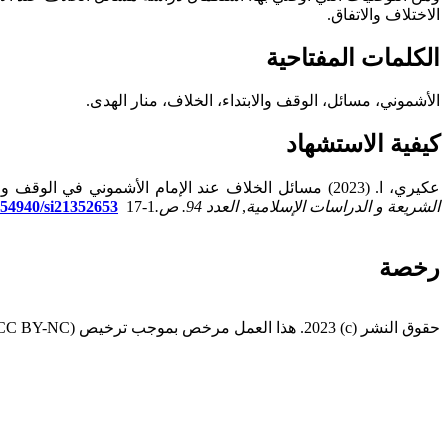
الاختلاف وا
الكلمات المفتاحية
الأشموني، مسائل، الوقف والابتداء، الخلاف، منار الهدى.
كيفية الاستشهاد
عكيري، ا.
(2023) مسائل الخلاف عند الإمام الأشموني في الوقف والابتداء في كتابه منار الهدى في بيان الوقف والابتداء، جمعاً ودراسة (الربع الأول من سورة البقرة أنموذجاً)،
الشريعة و الدراسات الإسلامية
,
العدد 94. ص.
1-17
0.54940/si21352653
رخصة
حقوق النشر (c) 2023. هذا العمل مرخص بموجب ترخيص Creative Commons Attribution-NonCommercial 4.0 International License (CC BY-NC)