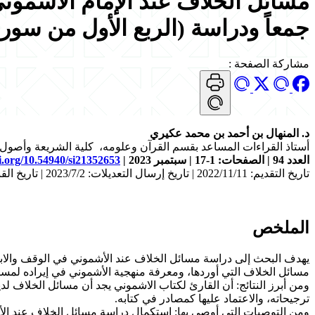
مسائل الخلاف عند الإمام الأشموني 
جمعاً ودراسة (الربع الأول من سورة 
مشاركة الصفحة
:
د. المنهال بن أحمد بن محمد عكيري
أستاذ القراءات المساعد بقسم القرآن وعلومه، كلية الشريعة وأصول الد
العدد 94 | الصفحات: 1-17 | سبتمبر 2023
|
oi.org/10.54940/si21352653
تاريخ التقديم: 2022/11/11 | تاريخ إرسال التعديلات: 2023/7/2 | تاريخ القبول:2023/7/24
الملخص
يهدف البحث إلى دراسة مسائل الخلاف عند الأشموني في الوقف والابتدا
مسائل الخلاف التي أوردها، ومعرفة منهجية الأشموني في إيراده لمسا
ومن أبرز النتائج: أن القارئ لكتاب الاشموني يجد أن مسائل الخلاف لد
ترجيحاته، والاعتماد عليها كمصادر في كتابه.
ومن التوصيات التي أوصي بها: استكمال دراسة مسائل الخلاف عند الأش