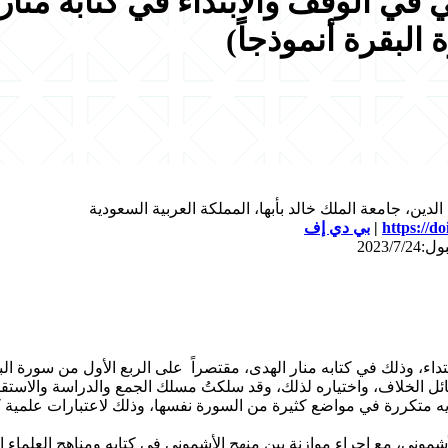
في الوقف والابتداء في كتابه منار 
البقرة أنموذجاً)
ين، جامعة الملك خالد بأبها، المملكة العربية السعودية
https://d
|
بي دي إف
ء، وذلك في كتابه منار الهدى، مقتصراً على الربع الأول من سورة الب
ئل الخلاف، واختياره لذلك، وقد سلكتُ مسلك الجمع والدراسة والاستقر
يه متكررة في مواضع كثيرة من السورة نفسها، وذلك لاعتبارات علمية كا
موني، مع إجراء موازنة بين منهج الأشموني في كتابه ومناهج العلماء ا