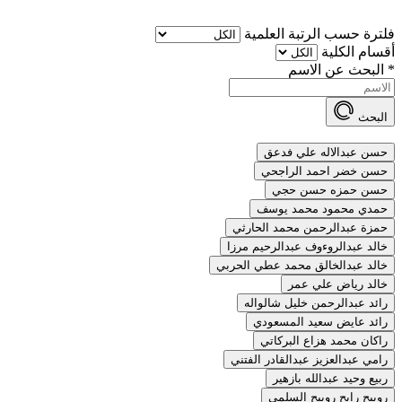
فلترة حسب الرتبة العلمية
أقسام الكلية
*
البحث عن الاسم
البحث
حسن عبدالاله علي فدعق
حسن خضر احمد الراجحي
حسن حمزه حسن حجي
حمدي محمود محمد يوسف
حمزة عبدالرحمن محمد الحارثي
خالد عبدالروءوف عبدالرحيم مرزا
خالد عبدالخالق محمد عطي الحربي
خالد رياض علي عمر
رائد عبدالرحمن خليل شالواله
رائد عايض سعيد المسعودي
راكان محمد هزاع البركاتي
رامي عبدالعزيز عبدالقادر الفتني
ربيع وحيد عبدالله بازهير
رويبح رابح رويبح السلمي