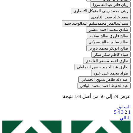
ريان فائز عبدالله مرزا
زيني محمد زيني المتوكل الأنصاري
سعد خالد سعد الغامدي
سيدعبدالمعز محمدسليم عبدالوحيد سيد
شادي محمد احمد منشي
صالح فاروق صالح سلامه
صالح سالم صالح بسوكي
صالح ابوبكر محمد باوزير
ضياء كاظم سكر سكر
طارق احمد مسفر الغامدي
طارق عبدالحميد حسن الدماطي
طراد محمد علي عبود
عبدالاله ظاهر بديوي الحمياني
عبدالحفيظ احمد محمد الوافي
عرض
29
إلى
56
من أصل
134
نتيجة
السابق
5
4
3
2
1
التالي