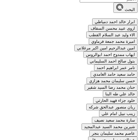
البحث
ابرار خالد احمد دمياطي
اروى عبيد محسن السقاف
الاء وليد عبد السلام القطب
اميرة محمد جمعة فرماوي
امين عبدالرحيم امين اكبر مرغلاني
ايهاب ممدوح احمد ابوالروس
بتول صالح احمد السليماني
تامر عمر ابراهيم احمد
حامد سعيد حامد الغامدي
حسن سليمان محمد هزازي
حنان محمد رضا السيد شقير
خالد علي طه البنا
خلود جزاء فهيد الحارثي
ريان منصور عبدالحق شركه
زينب نبيل امام علي
سارة محمد سعيد نصيف
شيرين محمد السيد عبدالمجيد
عاصم محمد سليمان بنجر
عبدالعزيز سامي حسن قل