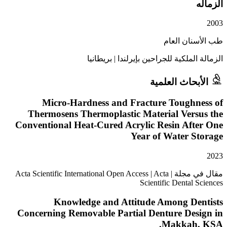
ان العام
لملكية للجراحين بإيرلندا
|
بريطانيا
حاث العلمية
Micro-Hardness and Fracture Toughn
Thermosens Thermoplastic Material Vers
Conventional Heat-Cured Acrylic Resin Aft
Year of Water S
مقال في مجلة | Acta Scientific International Open Access | Acta
Scientific Dental
Knowledge and Attitude Among De
Concerning Removable Partial Denture Des
Makkah