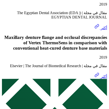
مقال في مجلة | (The Egyptian Dental Association (EDA |
EGYPTIAN DENTAL J
Maxillary denture flange and occlusal discre
of Vertex ThermoSens in compariso
conventional heat-cured denture base ma
Elsevier | The Journal of Biom