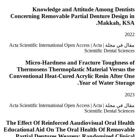
Knowledge and Attitude Among De
Concerning Removable Partial Denture Des
Makkah
مقال في مجلة | Acta Scientific International Open Access | Acta
Scientific Dental
Micro-Hardness and Fracture Toughn
Thermosens Thermoplastic Material Vers
Conventional Heat-Cured Acrylic Resin Aft
Year of Water S
مقال في مجلة | Acta Scientific International Open Access | Acta
Scientific Dental
The Effect Of Reinforced Aaudiovisual Oral
Educational Aid On The Oral Health Of Rem
Partial Dentures Wearers: Randomized C