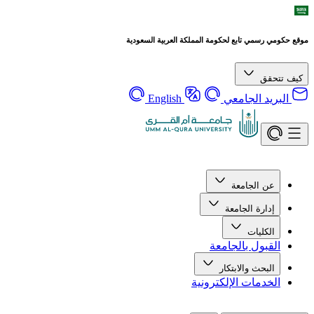
رسمي تابع لحكومة المملكة العربية السعودية
قق
يد الجامعي
English
ن الجامعة
دارة الجامعة
لكليات
قبول بالجامعة
لبحث والابتكار
خدمات الإلكترونية