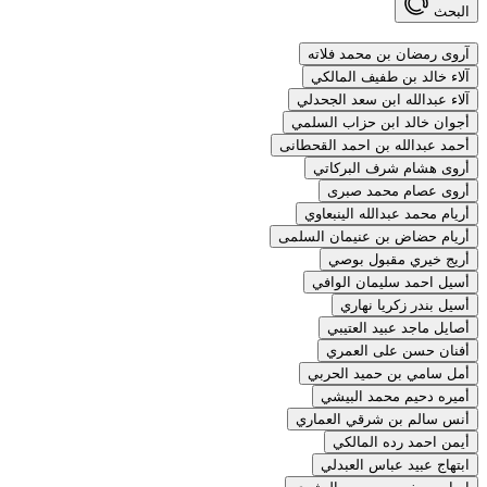
البحث
آروى رمضان بن محمد فلاته
آلاء خالد بن طفيف المالكي
آلاء عبدالله ابن سعد الجحدلي
أجوان خالد ابن حزاب السلمي
أحمد عبدالله بن احمد القحطانى
أروى هشام شرف البركاتي
أروى عصام محمد صبرى
أريام محمد عبدالله الينبعاوي
أريام حضاض بن عنيمان السلمى
أريج خيري مقبول بوصي
أسيل احمد سليمان الوافي
أسيل بندر زكريا نهاري
أصايل ماجد عبيد العتيبي
أفنان حسن على العمري
أمل سامي بن حميد الحربي
أميره دحيم محمد البيشي
أنس سالم بن شرقي العماري
أيمن احمد رده المالكي
ابتهاج عبيد عباس العبدلي