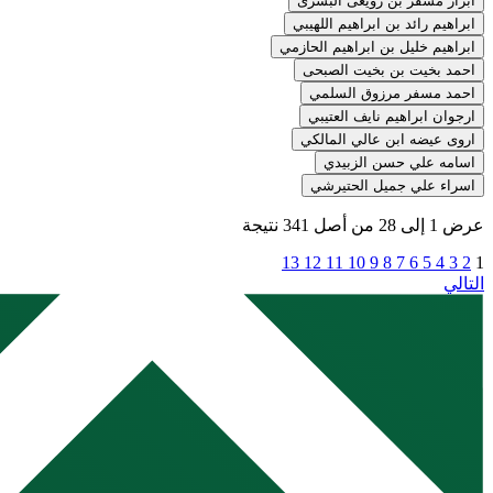
ابرار مسفر بن رويعى البشرى
ابراهيم رائد بن ابراهيم اللهيبي
ابراهيم خليل بن ابراهيم الحازمي
احمد بخيت بن بخيت الصبحى
احمد مسفر مرزوق السلمي
ارجوان ابراهيم نايف العتيبي
اروى عيضه ابن عالي المالكي
اسامه علي حسن الزبيدي
اسراء علي جميل الحتيرشي
عرض
1
إلى
28
من أصل
341
نتيجة
13
12
11
10
9
8
7
6
5
4
3
2
1
التالي