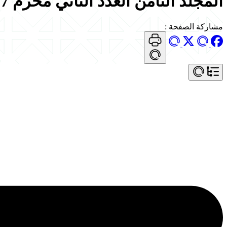
المجلد الثامن العدد الثاني محرم 1437هـ / أبريل 2016م
مشاركة الصفحة
: