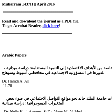
Muharram 1437H || April 2016
***********************************
Read and download the journal as a PDF file.
To get Acrobat Reader,
click here
!
***********************************
Arabic Papers
-
ميدانية
دراسة
:
المستدامة
التنمية
إلى
الاقتصادية
الأهداف
من
خاصة
وسوهاج
أسيوط
محافظتي
في
الاجتماعية
المسؤولية
في
لدورها
.
Dr. Hamdi A.
11-78
-
بعض
ضوء
في
الاجتماعي
التواصل
مواقع
نحو
خالد
الملك
جامعة
ات
ميدانية
دراسة
:
الديموجرافية
المتغيرات
Dr. Nelly H. al-Amrousi & Dr. Abeer M