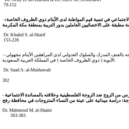
79-152
-
:
الخاصة
الظروف
ذوي
الأيتام
لدى
المواطنة
قيم
تنمية
في
لاجتماعي
ة
مطبقة
على
الاخصائيين
العاملين
بدور
التربية
بمنطقة
مكة
المكرمة
Dr. Khaled S. al-
153-228
-
ه بالعنف المدرك والسلوك العدواني لدى المراهقين الأيتام مجهولي
الأبوية ( ذوي الظروف الخاصة ) في المملكة العربية السعودية.
Dr. Saad A. al-Mushawah
229
302
-
الاجتماعية
بالمساندة
وعلاقته
الفلسطينية
الزوجة
ضد
الزوج
من
رس
رفح
محافظة
في
المتزوجات
النساء
من
عينة
على
ميدانية
دراسة
:
جة
Dr. Mahmoud M. al
303-383