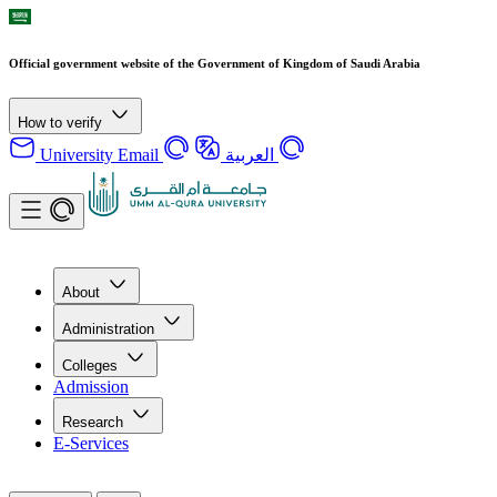
Official government website of the Government of Kingdom of Saudi Arabia
How to verify
University Email
العربية
About
Administration
Colleges
Admission
Research
E-Services