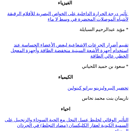
الفيزياء
تأثير درجة الحرارة الداخلية على الخواص البصرية للأفلام الرقيقة
لأشباه الموصلات المحضرة في وسط لا ماء
* مؤيد عبدالرحيم السبايلة
تقييم أضرار الجرعات الإشعاعية لبعض الأعضاء الحساسة عند
استخدام أجهزة الأشعة السينية منخفضة الطاقة وأجهزة المعجل
الخطي عالي الطاقة
* سعود بن حميد اللحياني
الكيمياء
تحضير البيروليزينو بيرانو كينولين
ناريمان بنت محمد نحاس
احياء
التأثير الوقائي لخليط عسل النحل مع الحبة السوداء والزنجبيل على
السمية الكبدية لعقار الكليكسان (مضاد التجلط) في الجرذان
البيضاء