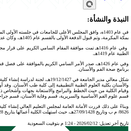
النبذة والنشأة:
بمكة المكرمة، وتم قبول الدفعة الأولى بالقسم عام 1405هـ، وكان عددهم عشرون طالباً. وقد كان هذا القسم النواة الأولى لجميع الكليات الطبية بجامعة أم القرى فيما بعد.
وفي عام 1416هـ تمت موافقة المقام السامي الكريم على 
الطبية عام 1419هـ.
وفي عام 1426هـ، صدر الأمر السامي الكريم بالموافقة ع
برنامج صحة الفم والأسنان.
قسم علوم الفم الأساسية والسريرية، قسم وقاية الأسنان، قسم جراح
8626/ م ب وتاريخ 27/09/1428هـ، حيث استهلت الكلية أعمالها بتاريخ 17/10/1428هـ، وقد بدأت الدراسة في الكلية عام 1430هـ.
تاريخ آخر تعديل: 2026/02/12 - 1:24 م بتوقيت السعودية