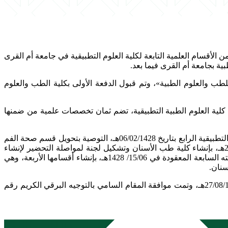
20/05/1هـ، على تأسيس «قسم العلوم الطبية» كواحد من الأقسام العلمية التابعة لكلية العلوم التطبيقية في جامعة أم القرى
ة للطب والعلوم الطبية»، وتم قبول الدفعة الأولى بكلية الطب والعلوم
سمى كلية العلوم الطبية التطبيقية، تضم ثمان تخصصات علمية من ضمنها
شكل معالي مدير الجامعة في 19/12/1427هـ، لجنة لدراسة إنشاء كلية طب الأسنان، وبناءً على توصية اللجنة قرر مجلس كلية العلوم الطبية التطبيقية الرابع بتاريخ 06/02/1428هـ، التوصية بتحويل قسم صحة الفم
والأسنان بكلية العلوم الطبية التطبيقية إلى كلية طب الأسنان. وقد أوصى المجلس العلمي للجامعة في جلسته الثامنة عشر في 28/04/1428هـ، بإنشاء كلية طب الأسنان وتشكيل لجنة لمواصلة التحضير لإنشاء
وقيام الكلية من حيث الخطط والبرامج والاستعانة بجهات وأشخاص ذوي خبرة في مجال طب الأسنان. وقد أوصى مجلس الجامعة في جلسته السابعة المعقودة في 15/06/ 1428هـ، بإنشاء أقسامها الأربعة، وهي
سنان.
وبناءً على ذلك قررت الأمانة العامة لمجلس التعليم العالي إنشاء كلية طب الأسنان بجامعة أم القرى بالقرار رقم (13/47/1428)، وتاريخ 27/08/1428هـ، وتمت موافقة المقام السامي بالتوجيه البرقي الكريم رقم