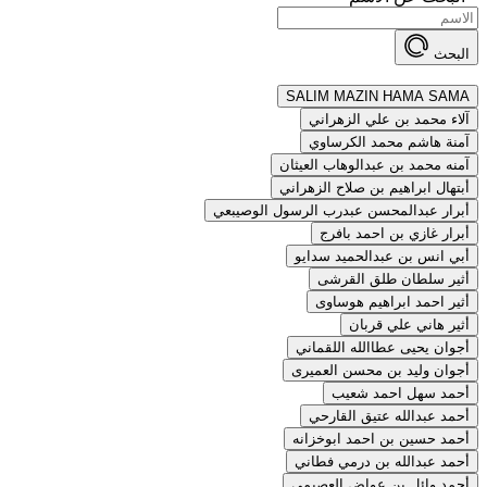
البحث
SALIM MAZIN HAMA SAMA
آلاء محمد بن علي الزهراني
آمنة هاشم محمد الكرساوي
آمنه محمد بن عبدالوهاب العيثان
أبتهال ابراهيم بن صلاح الزهراني
أبرار عبدالمحسن عبدرب الرسول الوصيبعي
أبرار غازي بن احمد بافرج
أبي انس بن عبدالحميد سدايو
أثير سلطان طلق القرشى
أثير احمد ابراهيم هوساوى
أثير هاني علي قربان
أجوان يحيى عطاالله اللقماني
أجوان وليد بن محسن العميرى
أحمد سهل احمد شعيب
أحمد عبدالله عتيق القارحي
أحمد حسين بن احمد ابوخزانه
أحمد عبدالله بن درمي فطاني
أحمد وائل بن عواض العصيمي