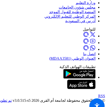
وزارة التعليم
مجلس شؤون الجامعات
المنصة الوطنية للقبول الموحد
المركز الوطني للتعليم الإلكتروني
أدرس في السعودية
للتواصل
اتصل بنا
العنوان الوطني (MDAA3581)
تطبيقات الهواتف الذكية
RSS
© جميع الحقوق محفوظة لجامعة أم القرى 2026 v3.0.515-s5
تم تطوير