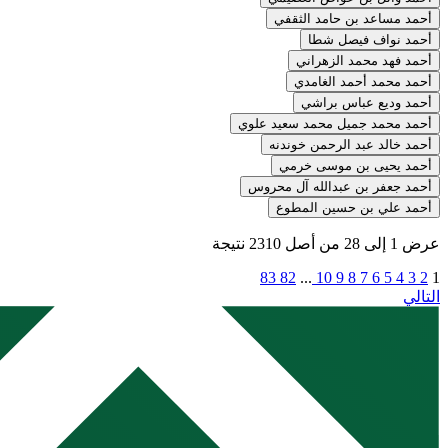
أحمد مساعد بن حامد الثقفي
أحمد نواف فيصل شطا
أحمد فهد محمد الزهراني
أحمد محمد أحمد الغامدي
أحمد وديع عباس براشي
أحمد محمد جميل محمد سعيد علوي
أحمد خالد عبد الرحمن خوندنه
أحمد يحيى بن موسى خرمي
أحمد جعفر بن عبدالله آل محروس
أحمد علي بن حسين المطوع
عرض
1
إلى
28
من أصل
2310
نتيجة
83
82
...
10
9
8
7
6
5
4
3
2
1
التالي