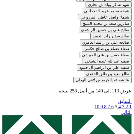
شهد شاكر يولداش بخاري
شيخه محمد عويد القحطانى
شيماء واصل عاطي المزروعي
صابرين سعد بن محمد الشيخ
صالح علي بن حسين الراشدي
صالح سفير زايد الجعيد
صالحه علي بن راشد العامري
صفاء عصام بن صالح حكمى
صفاء حسن بن علي الحبيشي
صفيه عبدالله عبده الشيخي
صفيه علي بن ابراهيم آل حمود
طالع معيد بن طلق الدعدى
عائشه عبدالكريم بن لافي الهذلي
عرض
113
إلى
140
من أصل
258
نتيجة
السابق
10
9
8
7
6
5
4
3
2
1
التالي