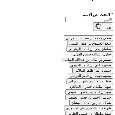
*
البحث عن الاسم
البحث
سجى محمد بن سعييد الشمراني
سعد الحميدي بن قبلان الثبيتي
سلمان يحى بن احمد الزهراني
سلوى عبدالله حسن القرني
سمير بن سالم بن عبدالله السلمى
سميره علي بن احمد العبيدي
سميره علي طاهر المالكي
سميه عيضه بن ناصر القرشي
سناء صالح بن درباش الزهراني
سهى سلمان خضران المالكي
سوسن احمد بن حسن العفيفى
سوسن احمد بن حسن العفيفى
شذا هاشم بن احمد العيشان
شريفه عبدالله بن علي الاسمري
شهد سلطان بن حسين الحارثي