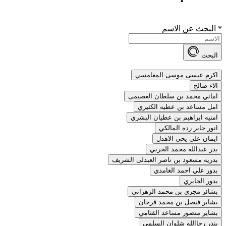
*
البحث عن الاسم
البحث
اكرم عيسى موسى المغامسي
الاء صالح
اماني محمد بن سلطان العصيمى
امل مساعد بن عطيه الكثيري
امنيه ابراهيم بن عطيان البشري
انور جابر رده المالكي
ايمان علي يحي الاهدل
بدر عبدالله محمد الحربي
بدريه مسعود بن ناصر العبدلى الشريف
بدور علي احمد الغامدي
بدور الجابري
بشائر مجري بن محمد الزهراني
بشاير فيصل بن محمد فرحان
بشاير منصور مساعد القثامي
بندر رجاالله شلوان السلمي