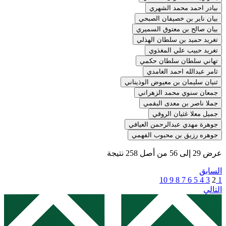
بيادر احمد محمد الشهري
بيان ناير بن خصيفان الصبحي
بيان صالح بن معتوق السميري
تغريد حميد بن سلطان الهذلي
تغريد حبيب علي المغذوي
تهاني سلطان سلطان حكمي
ثامر عبدالله احمد الغامدي
ثنيان سليمان بن معيوض الوذيناني
جمعان سنوي محمد الزهراني
جملا ناصر بن معدى البقمي
جميل معلا غثيان الروقي
جوهرة مهدي عبدالرحمن العيافي
جوهره رزيق بن محبوب الفهمي
عرض
29
إلى
56
من أصل
258
نتيجة
السابق
10
9
8
7
6
5
4
3
2
1
التالي