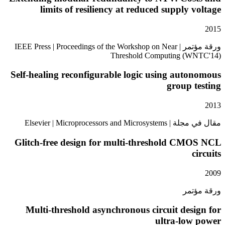
limits of resiliency at reduced supply 
ورقة مؤتمر | IEEE Press | Proceedings of the Workshop on Near
Threshold Computing (W
Self-healing reconfigurable logic using aut
group 
Elsevier | Microprocessors an
Glitch-free design for multi-threshold CM
تمر
Multi-threshold asynchronous circuit des
ultra-low