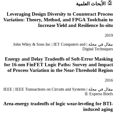
حاث العلمية
Leveraging Design Diversity to Counteract 
Variation: Theory, Method, and FPGA Toolch
Increase Yield and Resilience 
مقال في مجلة | John Wiley & Sons Inc | IET Computers and
Digital Te
Energy and Delay Tradeoffs of Soft-Error M
for 16-nm FinFET Logic Paths: Survey and 
of Process Variation in the Near-Threshold
مقال في مجلة | IEEE | IEEE Transactions on Circuits and Systems
II: Expre
Area-energy tradeoffs of logic wear-leveling f
induced