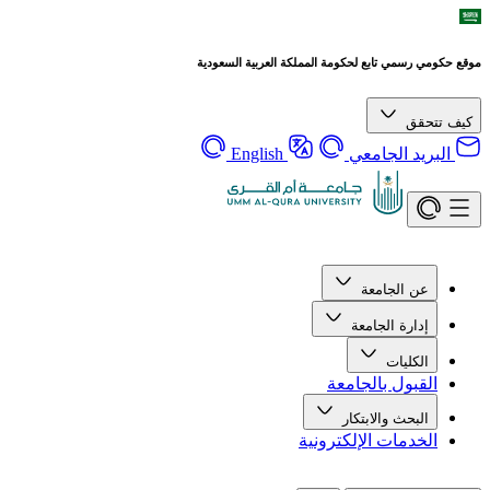
رسمي تابع لحكومة المملكة العربية السعودية
قق
يد الجامعي
English
ن الجامعة
دارة الجامعة
لكليات
قبول بالجامعة
لبحث والابتكار
خدمات الإلكترونية