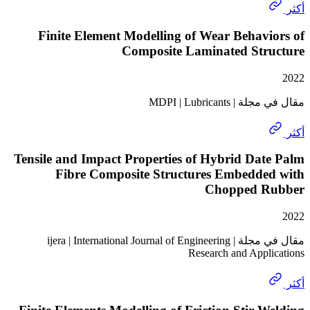
Finite Element Modelling of Wear Behav
Composite Laminated Str
MDPI | Lubricant
Tensile and Impact Properties of Hybrid Da
Fibre Composite Structures Embedde
Chopped 
مقال في مجلة | ijera | International Journal of Engineering
Research and Appl