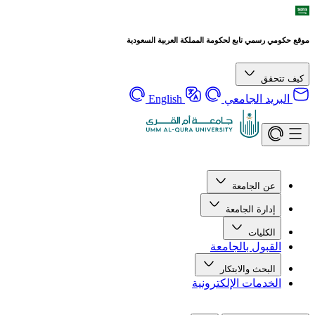
رسمي تابع لحكومة المملكة العربية السعودية
قق
يد الجامعي
English
ن الجامعة
دارة الجامعة
لكليات
قبول بالجامعة
لبحث والابتكار
خدمات الإلكترونية