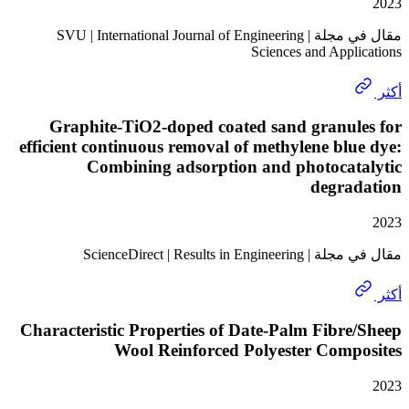
مقال في مجلة | SVU | International Journal of Engineering
Sciences and Appl
Graphite-TiO2-doped coated sand granul
efficient continuous removal of methylene bl
Combining adsorption and photocat
degra
ScienceDirect | Results in 
Characteristic Properties of Date-Palm Fibr
Wool Reinforced Polyester Comp