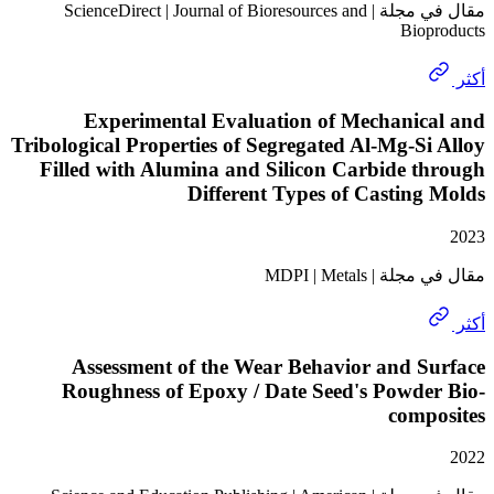
مقال في مجلة | ScienceDirect | Journal of Bioresources and
Bio
Experimental Evaluation of Mechanic
Tribological Properties of Segregated Al-Mg-S
Filled with Alumina and Silicon Carbide 
Different Types of Castin
 MDPI | Metals
Assessment of the Wear Behavior and S
Roughness of Epoxy / Date Seed's Powde
comp