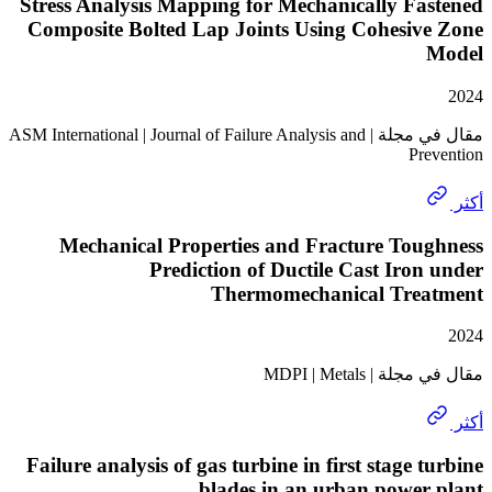
Stress Analysis Mapping for Mechanically F
Composite Bolted Lap Joints Using Cohesiv
مقال في مجلة | ASM International | Journal of Failure Analysis and
Pr
Mechanical Properties and Fracture Tou
Prediction of Ductile Cast Iro
Thermomechanical Tre
 MDPI | Metals
Failure analysis of gas turbine in first stage 
blades in an urban powe