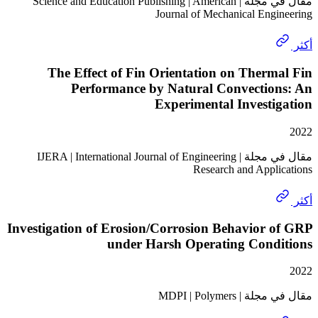
مقال في مجلة | Science and Education Publishing | American
Journal of Mechanical Eng
The Effect of Fin Orientation on Ther
Performance by Natural Convectio
Experimental Invest
مقال في مجلة | IJERA | International Journal of Engineering
Research and Appl
Investigation of Erosion/Corrosion Behavior
under Harsh Operating Cond
MDPI | Polymers