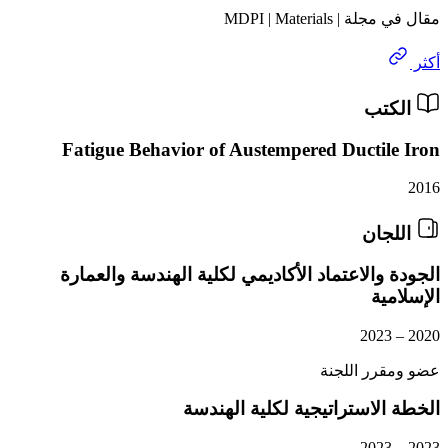
MDPI | Material
تب
Fatigue Behavior of Austempered Ducti
ان
والاعتماد الأكاديمي لكلية الهندسة والعمارة
ية
رر اللجنة
لاستراتيجية لكلية الهندسة