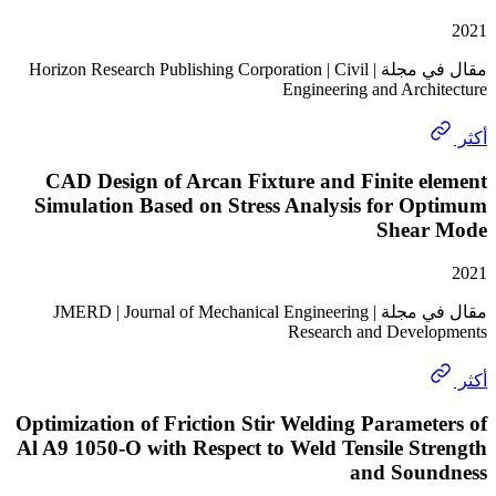
مقال في مجلة | Horizon Research Publishing Corporation | Civil
Engineering and Arch
CAD Design of Arcan Fixture and Finite e
Simulation Based on Stress Analysis for O
Shea
مقال في مجلة | JMERD | Journal of Mechanical Engineering
Research and Deve
Optimization of Friction Stir Welding Parame
Al A9 1050-O with Respect to Weld Tensile S
and Sou