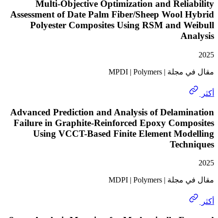
Multi-Objective Optimization and Reli
Assessment of Date Palm Fiber/Sheep Wool 
Polyester Composites Using RSM and W
A
MPDI | Polymers
Advanced Prediction and Analysis of Delami
Failure in Graphite-Reinforced Epoxy Comp
Using VCCT-Based Finite Element Mod
Tech
MDPI | Polymers