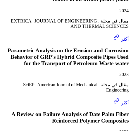
مقال في مجلة | ِEXTRICA | JOURNAL OF ENGINEERING
AND THERMAL SC
Parametric Analysis on the Erosion and Co
Behavior of GRP's Hybrid Composite Pipe
for the Transport of Petroleum Wast
مقال في مجلة | SciEP | American Journal of Mechanical
Eng
A Review on Failure Analysis of Date Pal
Reinforced Polymer Comp