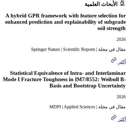
حاث العلمية
A hybrid GPR framework with feature select
enhanced prediction and explainability of s
soil s
Springer Nature | Scientif
Statistical Equivalence of Intra- and Inter
Mode I Fracture Toughness in IM7/8552: Weib
Basis and Bootstrap Unce
MDPI | Applied Scie