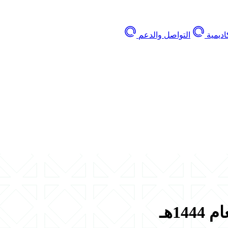
اديمية
التواصل والدعم
1هـ