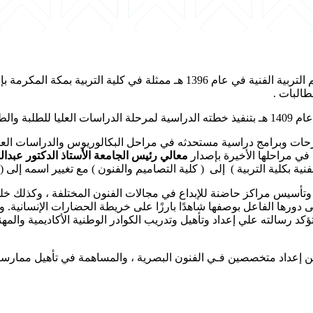
ة الفنية في عام 1396 هـ , في جلسة الرابعة المنعقدة
والتطبيقية .
رحات وبرامج دراسية مستحدثه في مراحل البكالوريوس والدراسات العليا (
ت في مراحلها الأخيرة بإصدار
معالي رئيس الجامعة الأستاذ الدكتور عبدال
نية بكلية التربية ) إلى ( كلية التصاميم والفنون ) مع تغيير اسمه إلى (
تأسيس مراكز حاضنة للإبداع في مجالات الفنون المختلفة ، وكذلك خلق صن
لى دورها الفاعل بوصفها شاهدًا بارزًا على خريطة الحضارات الإنسانية. 
وتؤكد رسالته علي إعداد وتأهيل وتدريب الكوادر الوطنية الأكاديمية وال
ن إعداد متخصصين فـي الفنون البصرية ، والمساهمة في تأهيل ممارسين ب