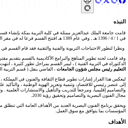
النبذه
قامت جامعة الملك عبدالعزيز ممثلة في كلية التربية بمكة بإنشاء قسم التربية الفنية في عام 1396 هـ ممثلة في كلية التربية بمكة المكرمة بإنشاء قسم التربي
في 1 / 4 / 1396 هـ , وفي عام 1389 هـ افتتح القسم فرعا له في مقر الطالبات .
ونظرا لتطور الاحتياجات التربوية والفنية والتقنية فقد قام القسم في عام 1409 هـ بتنفيذ خطته الدراسية لمرحلة الدراسات العليا للطلبة والطالبات وذلك في مختلف مجالات التربية الفنية النظرية 
وقد قامت لجنه تطوير المناهج والبرامج الأكاديمية بالقسم بتقديم مقت
الدكتوراه في التربية الفنية ) ، ليمر القسم بمراحل تطور كثيرة ، انته
التعليم رئيس مجلس شؤون الجامعات
، القاضي بنقل ( قسم التربية الف
ليعكس هذا القرار إشارات تطوير قطاع الثقافة والفنون في المملكة ، و
إلى عنصر رئيسي للاقتصاد، وتنمية وتعزيز الهوية الوطنية ، والتأكيد ع
والتصاميم إقليمياً، ومرجعاً للتدريب والتأهيل والاستشارات العلمية . 
مجال الفنون البصرية والتصاميم وتحقيق رؤية 2030.
ويحقق برنامج الفنون البصرية العديد من الأهداف العامة التي تنطلق م
المؤسسات بما يتوافق مع سوق العمل.
الأهداف