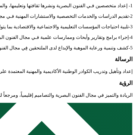
1- إعداد متخصصين فـي الفنون البصرية ونشرها ثقافتها وتعليمها، والمساهمة في تأهيل ممارسين باستخدام الاساليب والادوات العلمية الحديثة
2-تقديم الدراسات والخدمات التخصصية والاستشارات المهنية فـي مجال الفنون البصرية والمجالات المرتبطة بها.
3-تلبية احتياجات المؤسسات التعليمية والاجتماعية والاقتصادية بما يتوافق مع سوق العمل
4-إجراء برامج وتقارير وأبحاث وممارسات علمية فـي مجال الفنون البصرية والمجالات المرتبطة بها.
5-كشف وتنمية ورعاية الموهبة والإبداع لدى الملتحقين فِي مجال الفنون البصرية.
الرسالة
إعداد وتأهيل وتدريب الكوادر الوطنية الأكاديمية والمهنية المعتمدة على
الرؤية
الريادة والتميز في مجال الفنون البصرية والتصاميم إقليمياً، ومرجعاً ل