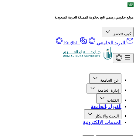
رسمي تابع لحكومة المملكة العربية السعودية
قق
يد الجامعي
English
ن الجامعة
دارة الجامعة
لكليات
قبول بالجامعة
لبحث والابتكار
خدمات الإلكترونية