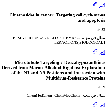
Ginsenosides in cancer: Targeting cell cycle
and apo
مقال في مجلة | ELSEVIER IRELAND LTD | CHEMICO-
إTERACTIONS
Microtubule-Targeting 7-Deazahypoxan
Derived from Marine Alkaloid Rigidins: Expl
of the N3 and N9 Positions and Interacti
Multidrug-Resistance P
ChemMedChem | ChemMe