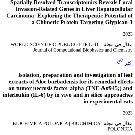
Spatially Resolved Transcriptomics Reveal
Invasion-Related Genes in Liver Hepatoc
Carcinoma: Exploring the Therapeutic Poten
a Chimeric Protein Targeting Gly
مقال في مجلة | WORLD SCIENTIFIC PUBL CO PTE LTD |
Journal of Computational Biophysics and C
Isolation, preparation and investigation 
extracts of Aloe barbadensis for its remedial 
on tumor necrosis factor alpha (TNF-&#945
interleukin (IL-6) by in vivo and in silico app
in experiment
مقال في مجلة | BIOCHIMICA POLONICA | BIOCHIMICA
PO