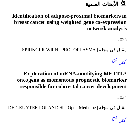
حاث العلمية
Identification of adipose-proximal biomar
breast cancer using weighted gene co-exp
network a
SPRINGER WIEN | PROTO
Exploration of mRNA-modifying 
oncogene as momentous prognostic bio
responsible for colorectal cancer deve
DE GRUYTER POLAND SP | Ope