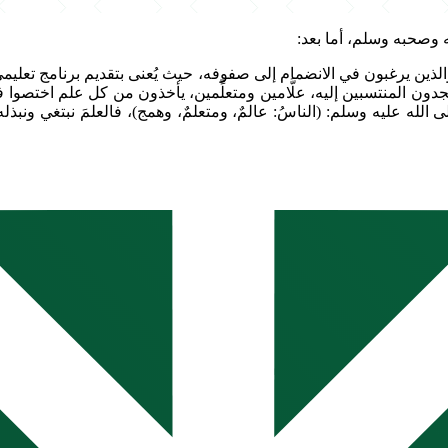
 وصحبه وسلم، أما بعد:
والذين يرغبون في الانضمام إلى صفوفه، حيث يُعنى بتقديم برنامج تعليمي 
دون المنتسبين إليه، علَّامين ومتعلِّمين، يأخذون من كل علم اختصوا في
يه وسلم: (الناسُ: عالمٌ، ومتعلمٌ، وهمج)، فالعلمَ نبتغي ونبذله إلى ال