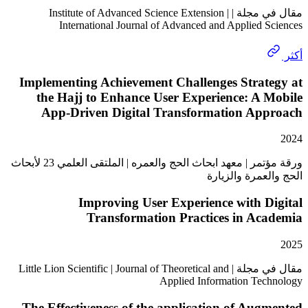
مقال في مجلة | Institute of Advanced Science Extension |
International Journal of Advanced and Applied 
Implementing Achievement Challenges Strat
the Hajj to Enhance User Experience: A
App-Driven Digital Transformation Ap
ورقة مؤتمر | معهد ابحاث الحج والعمره | الملتقى العلمي 23 لأبحاث
عمرة والزيارة
Improving User Experience with 
Transformation Practices in Ac
مقال في مجلة | Little Lion Scientific | Journal of Theoretical and
Applied Information Te
The Effectiveness of the application of Au