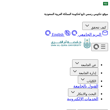
رسمي تابع لحكومة المملكة العربية السعودية
قق
يد الجامعي
English
ن الجامعة
دارة الجامعة
لكليات
قبول بالجامعة
لبحث والابتكار
خدمات الإلكترونية