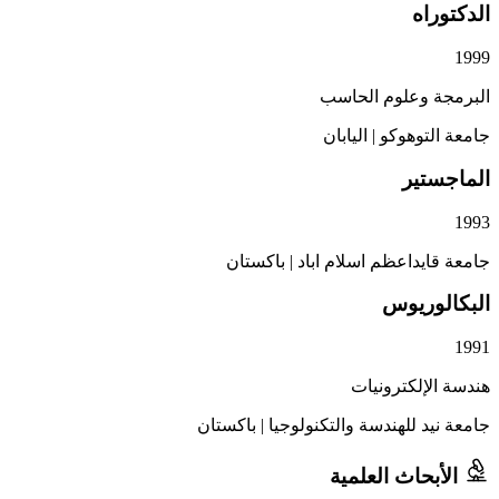
اه
 وعلوم الحاسب
توهوكو
|
اليابان
تير
يداعظم اسلام اباد
|
باكستان
وريوس
إلكترونيات
د للهندسة والتكنولوجيا
|
باكستان
حاث العلمية