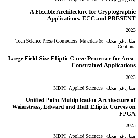
A Flexible Architecture for Crypto
Applications: ECC and P
مقال في مجلة | Tech Science Press | Computers, Materials &
Large Field-Size Elliptic Curve Processor fo
Constrained Applic
MDPI | Applied Scie
Unified Point Multiplication Architec
Weierstrass, Edward and Huff Elliptic Cu
MDPI | Applied Scie