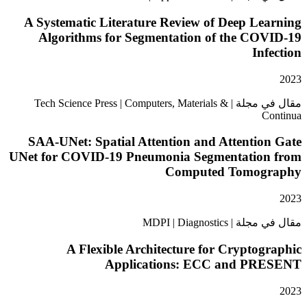
A Systematic Literature Review of Deep L
Algorithms for Segmentation of the CO
In
مقال في مجلة | Tech Science Press | Computers, Materials &
SAA-UNet: Spatial Attention and Attentio
UNet for COVID-19 Pneumonia Segmentatio
Computed Tomog
MDPI | Diagnosti
A Flexible Architecture for Crypto
Applications: ECC and P