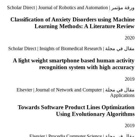
Scholar Direct | Journal 
Classification of Anxiety Disorders using 
Learning Methods: A Literature 
Scholar Direct | Insights of Bio
A light weight smartphone based human a
recognition system with high a
مقال في مجلة | Elsevier | Journal of Network and Computer
Appl
Towards Software Product Lines Optimi
Using Evolutionary Algo
Elsevier | Procedia Comput