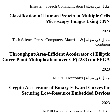
Elsevier | Speech Commu
Classification of Human Protein in Multipl
Microscopy Images Usi
مقال في مجلة | Tech Science Press | Computers, Materials &
Throughput/Area-Efficient Accelerator of E
Curve Point Multiplication over GF(2233) o
MDPI | Electroni
Crypto Accelerator of Binary Edward Curv
Securing Low-Resource Embedded D
MDPI | Applied Scie