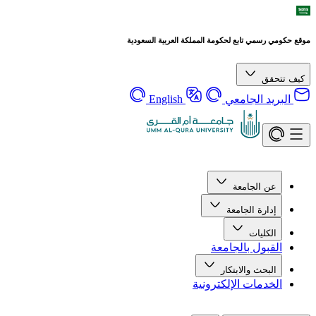
رسمي تابع لحكومة المملكة العربية السعودية
قق
يد الجامعي
English
ن الجامعة
دارة الجامعة
لكليات
قبول بالجامعة
لبحث والابتكار
خدمات الإلكترونية