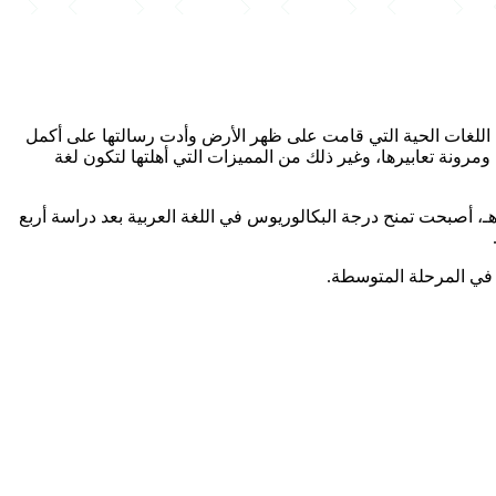
حدى اللغات الحية التي قامت على ظهر الأرض وأدت رسالتها على أكمل
مرونة تعابيرها، وغير ذلك من المميزات التي أهلتها لتكون لغة
ي بداية نشأة الكلية كانت تمنح دبلوم التربية واللغة العربية لمنسوبيها بعد دراسة عامين دراسيين، وبعد تطبيق برنامج البكالوريوس عام 1409هـ، أصبحت تمنح درجة البكالوريوس في اللغة العربية بعد دراسة أربع