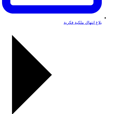
بلاغ انتهاك ملكية فكرية