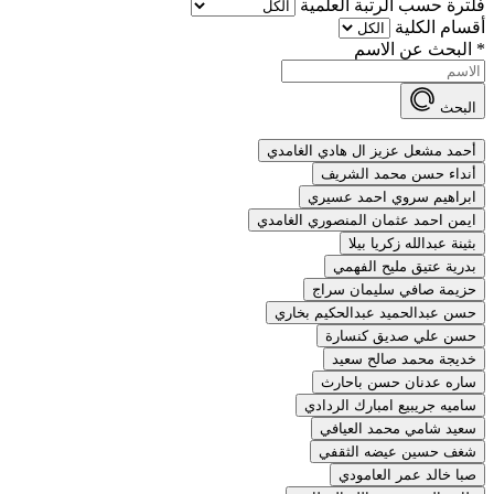
فلترة حسب الرتبة العلمية
أقسام الكلية
*
البحث عن الاسم
البحث
أحمد مشعل عزيز ال هادي الغامدي
أنداء حسن محمد الشريف
ابراهيم سروي احمد عسيري
ايمن احمد عثمان المنصوري الغامدي
بثينة عبدالله زكريا بيلا
بدرية عتيق مليح الفهمي
حزيمة صافي سليمان سراج
حسن عبدالحميد عبدالحكيم بخاري
حسن علي صديق كنسارة
خديجة محمد صالح سعيد
ساره عدنان حسن باحارث
ساميه جريبيع امبارك الردادي
سعيد شامي محمد العيافي
شغف حسين عيضه الثقفي
صبا خالد عمر العامودي