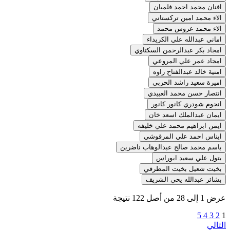
افنان محمد احمد فلمبان
الاء محمد امين تركستاني
الاء محمد عروس محمد
اماني عبدالله علي الكريداء
امجاد بكر عبدالرحمن السكتاوي
امجاد عمر علي المروعي
امنية خالد عبدالفتاح راوه
اميرة سعيد راشد الحربي
انتصار حسن محمد العبيدي
انجوم شودري كانور كانور
ايمان عبدالملك اسعد خان
ايمن ابراهيم محمد علي خليفه
ايناس احمد علي المرقوشي
باسم محمد صالح عبدالوهاب ناضرين
بتول علي سعيد ابوراس
بخيت شعيل بخيت المطرفي
بشائر عبدالله يحي الشريف
عرض
1
إلى
28
من أصل
122
نتيجة
5
4
3
2
1
التالي