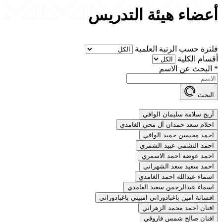
أعضاء هيئة التدريس
فلترة حسب الرتبة العلمية
أقسام الكلية
*
البحث عن الاسم
البحث
أريج سلامة سليمان الوافي
احلام سعد حمدان آل محي الغامدي
احمد محيسن حميد الوافي
احمد النشمي عبيد الشمري
احمد عوضه احمد الاسمري
احمد سعيد سعد الشهراني
اسماء عبدالله احمد الغامدي
اسماء عبدالرحمن سعيد الغامدي
افسانة امين باغبادوراني امبيني باغبادوراني
افنان احمد محمد الزهراني
افنان صالح شمس فاروقي