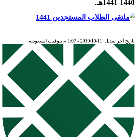
1440-1441هـ.
تاريخ آخر تعديل: 2019/10/11 - 1:07 م بتوقيت السعودية