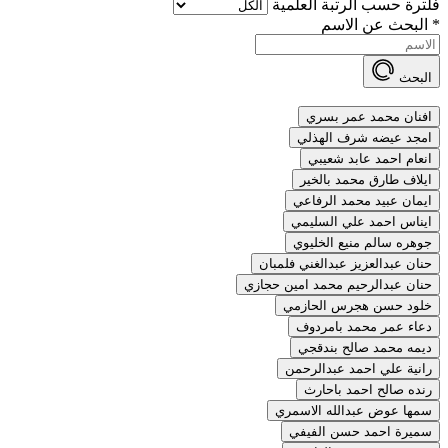
فلترة حسب الرتبة العلمية
*
البحث عن الاسم
البحث
افنان محمد عمر بسري
امجد عيضه شرف الهذلي
انعام احمد عابد شعيبي
ايلاف طارق محمد بالخير
ايمان عبيد محمد الرفاعي
ايناس احمد علي السليمي
جوهره سالم منيع الخليوي
حنان عبدالعزيز عبدالغني فلمبان
حنان عبدالرحيم محمد امين حجازي
خلود حسن هجرس الحازمي
دعاء عمر محمد بامردوف
ديمه محمد صالح بندقجي
رانية علي احمد عبدالرحمن
رنده صالح احمد باحارث
سمها عوض عبدالله الاسمري
سميرة احمد حسن الفيفي