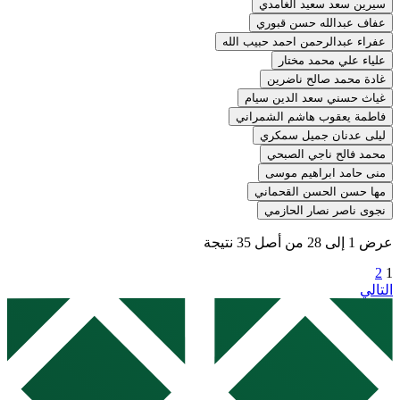
سيرين سعد سعيد الغامدي
عفاف عبدالله حسن قبوري
عفراء عبدالرحمن احمد حبيب الله
علياء علي محمد مختار
غادة محمد صالح ناضرين
غياث حسني سعد الدين سيام
فاطمة يعقوب هاشم الشمراني
ليلى عدنان جميل سمكري
محمد فالح ناجي الصبحي
منى حامد ابراهيم موسى
مها حسن الحسن القحماني
نجوى ناصر نصار الحازمي
عرض
1
إلى
28
من أصل
35
نتيجة
2
1
التالي