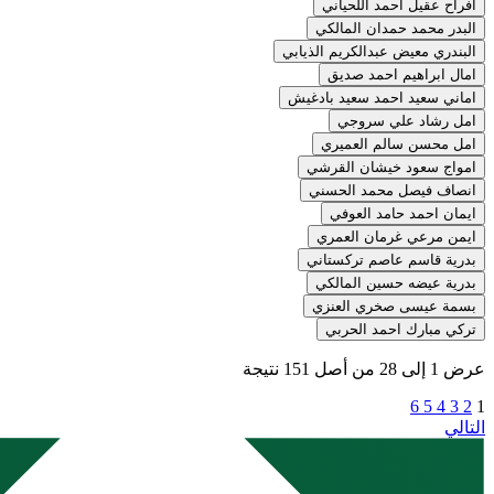
افراح عقيل احمد اللحياني
البدر محمد حمدان المالكي
البندري معيض عبدالكريم الذيابي
امال ابراهيم احمد صديق
اماني سعيد احمد سعيد بادغيش
امل رشاد علي سروجي
امل محسن سالم العميري
امواج سعود خيشان القرشي
انصاف فيصل محمد الحسني
ايمان احمد حامد العوفي
ايمن مرعي غرمان العمري
بدرية قاسم عاصم تركستاني
بدرية عيضه حسين المالكي
بسمة عيسى صخري العنزي
تركي مبارك احمد الحربي
عرض
1
إلى
28
من أصل
151
نتيجة
6
5
4
3
2
1
التالي