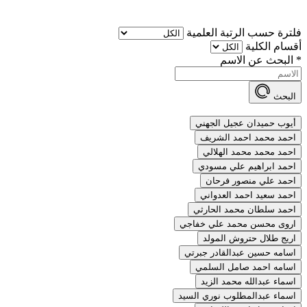
فلترة حسب الرتبة العلمية
أقسام الكلية
*
البحث عن الاسم
البحث
أيوب حميدان عجيل الجهني
احمد محمد احمد الشريف
احمد محمد محمد الهلالي
احمد ابراهيم علي مسودي
احمد علي منصور فرحان
احمد سعيد احمد العدواني
احمد سلطان محمد الحارثي
اروى محسن محمد علي خفاجي
اريج طلال حتروش المولد
اسامه حسين عبدالقادر جبرتي
اسامه احمد صامل السلمي
اسماء عبدالله محمد الزيد
اسماء عبدالمطلوب نوري السيد