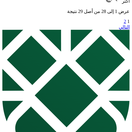
أكثر
عرض
1
إلى
28
من أصل
29
نتيجة
2
1
التالي