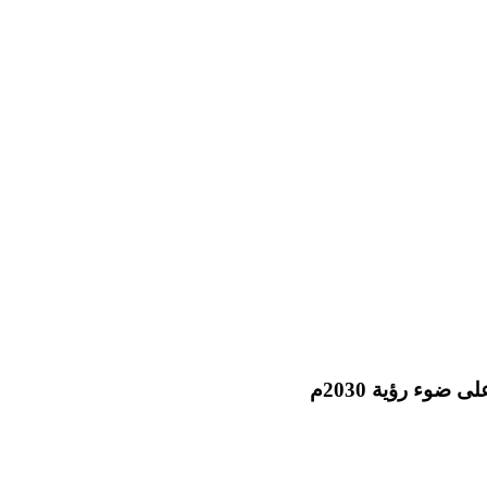
وء رؤية 2030م