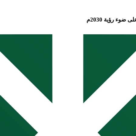
وء رؤية 2030م