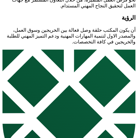
اﻟﻌﻤﻞ ﻟﺘﺤﻘﻴﻖ اﻟﻨﺠﺎح اﻟﻤﻬﻨﻲ اﻟﻤﺴﺘﺪام.
الرؤية
أن يكون اﻟﻤﻜﺘﺐ ﺣﻠﻘﺔ وﺻﻞ ﻓﻌﺎﻟﺔ ﺑﻴﻦ اﻟﺨﺮﻳﺠﻴﻦ وﺳﻮق اﻟﻌﻤﻞ،
واﻟﻤﺼﺪر الاول ﻟﺘﻨﻤﻴﺔ اﻟﻤﻬﺎرات اﻟﻤﻬﻨﻴﺔ ودعم اﻟﺘﻤﻴﺰ اﻟﻤﻬﻨﻲ ﻟﻠﻄﻠﺒﺔ
واﻟﺨﺮﻳﺠﻴﻦ ﻓﻲ كافة التخصصات.