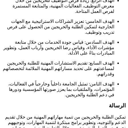
الهدف الرابع: زيادة فرص التوظيف للخريجين من خلال
معرض التوظيف، الفعاليات المهنية، والمتابعة المستمرة
لفرص العمل المتاحة.
الهدف الخامس: تعزيز الشراكات الاستراتيجية مع الجهات
الخارجية لتمكين الطلبة والخريجين من الحصول على فرص
تدريب وتوظيف.
الهدف السادس: قياس جودة الخدمات من خلال متابعة
مؤشرات الأداء، وقياس رضا الخريجين وأرباب العمل، وتطوير
المبادرات بناءً على الأدلة.
الهدف السابع: تقديم الاستشارات المهنية للطلبة والخريجين
لمساعدتهم على تحديد مساراتهم المهنية الملائمة لتخصصاتهم
وقدراتهم.
الهدف الثامن: تمثيل الجامعة داخلياً وخارجياً في الفعاليات،
المؤتمرات، والملتقيات بما يعزز صورتها المؤسسية ودورها
في دعم الطلبة والخريجين.
الرسالة
ﺗﻤﻜﻴﻦ الطلبة واﻟﺨﺮﻳﺠﻴﻦ ﻣﻦ ﺗنمية ﻣﻬﺎراﺗﻬﻢ اﻟﻤﻬﻨﻴﺔ من ﺧﻼل ﺗﻘﺪﻳﻢ
الدعم واﻟﺘﻮﺟﻴﻪ، وتطوير ﺑﺮاﻣﺞ ﻣﺒﺘﻜﺮة ﻟﺘﻨﻤﻴﺔ المهارات، وﺗﻮجيههم
ﻧﺤﻮ فرص اﻟﻌﻤﻞ اﻟﻤﺘﻤﻴﺰة، ﻣﻦ ﺧﻼل اﻟﺘﻌﺎون المستمر ﻣﻊ ﺟﻬﺎت