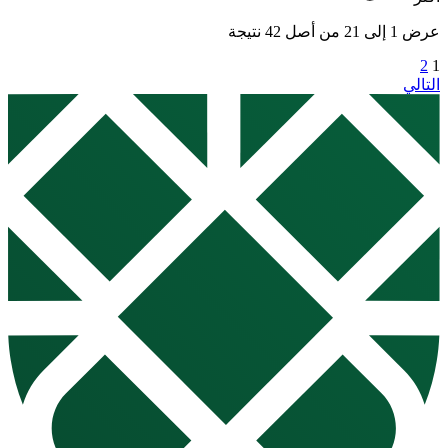
عرض
1
إلى
21
من أصل
42
نتيجة
2
1
التالي