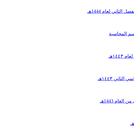
لثاني لعام 1444هـ
سم المحاسبة
١٤٤هـ
ثاني ١٤٤٣هـ
عام 1443هـ