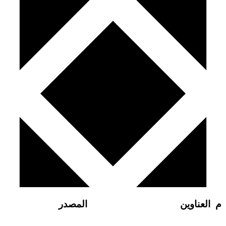
م
العناوين
المصدر