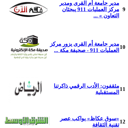
مدير جامعة أم القرى ومدير
9
مركز العمليات 911 يبحثان
التعاون » ...
مدير جامعة أم القرى يزور مركز
10
العمليات 911 - صحيفة مكة ...
مثقفون: الأدب الرقمي ذاكرتنا
11
المستقبلية
«سوق عكاظ» يواكب عصر
12
تقنية الثقافة