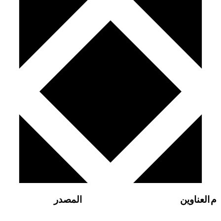
م
العناوين
المصدر