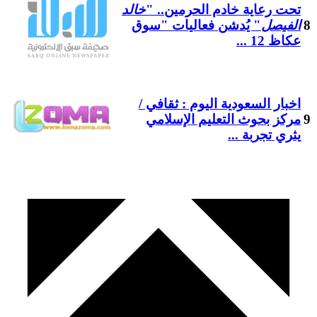
تحت رعاية خادم الحرمين.. "
خالد
8
الفيصل
" يُدشن فعاليات "سوق
عكاظ 12 ...
اخبار السعودية اليوم : ثقافي /
9
مركز بحوث التعليم الإسلامي
يثري تجربة ...