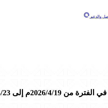
اصل والدعم
2026/م إلى 2026/4/23م