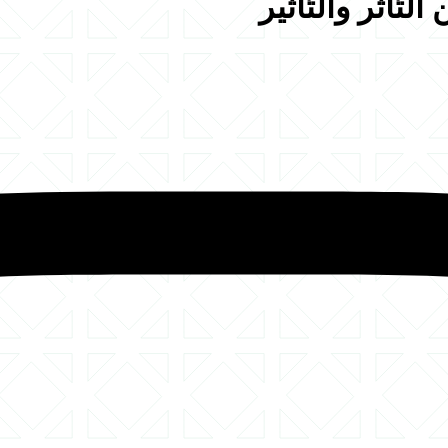
ّأثّر والتّأثير