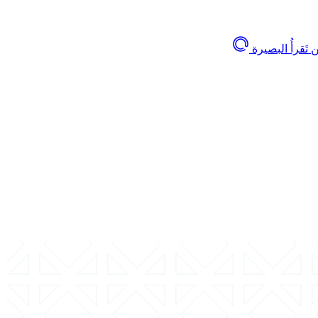
تَقرأُ البصيرة