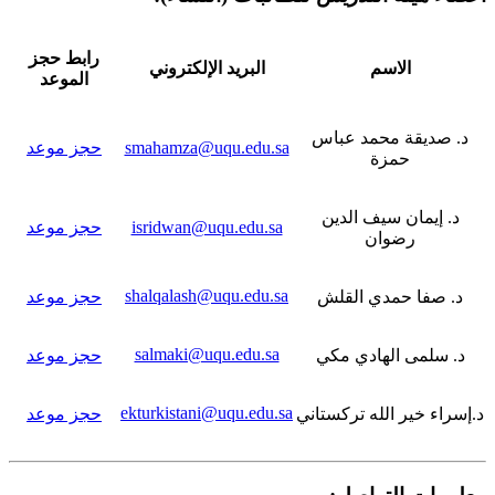
رابط حجز
الاسم
البريد الإلكتروني
الموعد
د. صديقة محمد عباس
smahamza@uqu.edu.sa
حجز موعد
حمزة
د. إيمان سيف الدين
isridwan@uqu.edu.sa
حجز موعد
رضوان
shalqalash@uqu.edu.sa
د. صفا حمدي القلش
حجز موعد
salmaki@uqu.edu.sa
د. سلمى الهادي مكي
حجز موعد
ekturkistani@uqu.edu.sa
د.إسراء خير الله تركستاني
حجز موعد